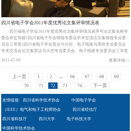
四川省电子学会2011年度优秀论文集评审情况表
四川省电子学会2011年度优秀论文集评审情况表序号论文集名称专
委会评定等级1四川省电子学会情报专委会学术交流论文集情报专业委
员会三等奖2四川省电子学会雷达与火控、电子线路与系统专业委员会
学术交流会论文集雷达与火控专业委员会、电子线路专业委员会三等奖
3航空电子技术学术研讨会论文集航空航天电子学专委会三等奖4中国高
2012-07-09
查看详细>>
端SMT学术会议论文集SMT专委会三等奖5四川省电子学会真空电子学
专业委员会学术年会论文集真空电子学专
上一页
1
2
...
66
67
68
69
70
71
72
73
74
下一页
友情链接:
四川省科学技术协会
中国电子学会
（IEEE）电气和电子工程师协会
四川省经信厅
四川省科技厅
四川大学
电子科技大学
中国科学技术协会