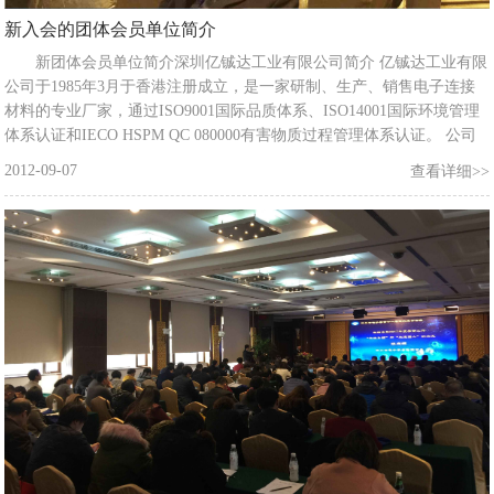
新入会的团体会员单位简介
新团体会员单位简介深圳亿铖达工业有限公司简介 亿铖达工业有限
公司于1985年3月于香港注册成立，是一家研制、生产、销售电子连接
材料的专业厂家，通过ISO9001国际品质体系、ISO14001国际环境管理
体系认证和IECO HSPM QC 080000有害物质过程管理体系认证。 公司
在深圳、东莞、昆山设有生产厂，占地30000平方米以上，年生产力在
2012-09-07
查看详细>>
5000吨以上；在香港、深圳、苏州、天津、昆山、成都等设立分公司及
办事处；一个研发中心；是深圳市宝安区民营百强企业