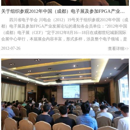
关于组织参观2012年中国（成都）电子展及参加FPGA产业发展论坛的通知
四川省电子学会 川电会（2012）19号关于组织参观2012年中国（成
都）电子展及参加FPGA产业发展论坛的通知各会员单位：“2012年中国
（成都）电子展（CEF）”定于2012年8月16—18日在成都世纪城新国际
会展中心举行，本届展会内容丰富，形式多样，涉及整个电子领域，是
考察电子行业技术和产业现状的重要机会。诚邀本地区电子行业的科研
2012-07-26
查看详细>>
院校、生产厂家、营销机构、施工单位的工程技术人员及管理人员参观
交流，共同推进西部地区电子行业整体水平的提升。