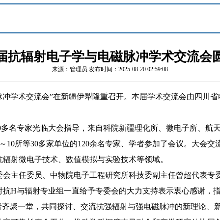
届抗辐射电子学与电磁脉冲学术交流会
来源：管理员 发布时间：2025-08-20 02:59:08
与电磁脉冲学术交流会”在新疆伊犁隆重召开。本届学术交流会由四
0
多名专家光
临大会指导
，来自科院新疆理化所、微电子所、航
～
10
所等
30
多家单位的
120
余名专家、学者参加了会议。大会交
抗辐射微电子技术、数值模拟与实验技术等领域。
委会主任委员、中物院电子工程研究所科技委副主任曾超代表专
对抗H与辐射专业组一直给予专委会的大力支持表示衷心感谢，
者齐聚一堂，共同探讨、交流抗强辐射与强电磁脉冲的新理论、