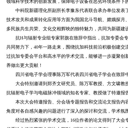
领域科学技术的创新发展，保障电子设备在恶劣环境条件下
中科院新疆理化所副所长李豫东代表联合承办单位发表
技术攻关和成果转化应用等方面为我国北斗导航、嫦娥探月
多民族共生共荣、文化交相辉映的独特魅力，共同为新疆建
抗H与辐射专业组专家郭旗在致辞中指出，抗加专委会专
共同努力下，40年一路走来，围绕抗加科技前沿积极创建交
过抗加专委会平台和高水平的学术交流，能够进一步凝聚创
养做出更大贡献！
四川省电子学会理事陈万军代表四川省电子学会在致辞
大会特别邀请到郑齐文研究员、陈万军教授、方文啸教
抗辐射电子学与电磁脉冲领域的知名专家、教授做了特邀报
本次大会特邀报告、分会场专题报告和交流论文报告内
角度对各自感兴趣的问题进行了深入的探讨和交流，学术氛
经过热烈紧张的学术交流，
16
位作者的论文得到了大会专