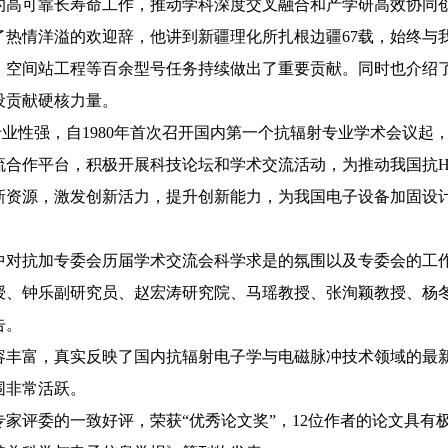
的高可靠长寿命工作，推动学科深度交叉融合和产学研高效协同
了热情洋溢的欢迎辞，他讲到新疆理化所扎根边疆67载，始终与
、空间站工程等百余型号任务持续做出了重要贡献。同时也介绍
设贡献硬核力量。
业性强，自1980年首次召开国内第一个抗辐射专业学术会议起
流合作平台，积极开展科技论坛和学术交流活动，为推动我国抗
新资源，激发创新活力，提升创新能力，为我国电子设备加固设
中对抗加专委会历届学术交流会科学求是的氛围以及专委会的工
授、钟乐副研究员、赵宏涛研究院、马瑶教授、张洵颖教授、杨冬
告。
容丰富，真实反映了国内抗辐射电子学与电磁脉冲技术领域的最
围非常活跃。
家评委的一致好评，荣获“优秀论文奖”，
12
位作者的论文具有极